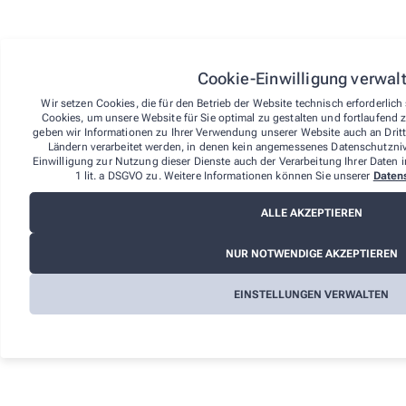
Hubertus-Apotheke, Petra Hruby e.K.) mittels einer
eindeutigen Erklärung (z.B. Brief, Telefax oder E-Mail)
über Ihren Entschluss, diesen Vertrag zu widerrufen,
informieren. Sie können das beigefügte Muster-
Widerrufsformular verwenden, das jedoch nicht
Cookie-Einwilligung verwal
vorgeschrieben ist. Sie können Ihr Widerrufsrecht auch
online unter über den Widerrufsbutton im Footer auf der
Wir setzen Cookies, die für den Betrieb der Website technisch erforderlic
Website ausüben. Wenn Sie diese Online-Funktion
Cookies, um unsere Website für Sie optimal zu gestalten und fortlaufend 
nutzen, übermitteln wir Ihnen auf einem dauerhaften
geben wir Informationen zu Ihrer Verwendung unserer Website auch an Dritta
Ländern verarbeitet werden, in denen kein angemessenes Datenschutznive
Datenträger (z. B. durch eine E-Mail) unverzüglich eine
Einwilligung zur Nutzung dieser Dienste auch der Verarbeitung Ihrer Daten i
Eingangsbestätigung mit Informationen zum Inhalt der
1 lit. a DSGVO zu. Weitere Informationen können Sie unserer
Daten
Widerrufserklärung sowie dem Datum und der Uhrzeit
ihres Eingangs.
ALLE AKZEPTIEREN
Zur Wahrung der Widerrufsfrist reicht es aus, dass Sie
die Mitteilung über die Ausübung des Widerrufsrechts
NUR NOTWENDIGE AKZEPTIEREN
vor Ablauf der Widerrufsfrist absenden.
Folgen des Widerrufs
EINSTELLUNGEN VERWALTEN
Wenn Sie diesen Vertrag widerrufen, haben wir Ihnen
alle Zahlungen, die wir von Ihnen erhalten haben,
einschließlich der Lieferkosten (mit Ausnahme der
zusätzlichen Kosten, die sich daraus ergeben, dass Sie
eine andere Art der Lieferung, als die von uns
angebotene, günstigste Standardlieferung gewählt