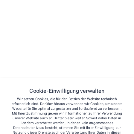
Apothekenbetriebsordnung, Bundes-Apothekerordnung.
Gesetzliche Berufsbezeichnung:
Apotheker/-in, verliehen in der Bundesrepublik Deutschland
Berufsrechtliche Regelung:
Berufsordnung für ApothekerInnen der Apothekerkammer
Westfalen-Lippe
Weitere Rechtsgrundlagen: Apothekengesetz,
Apothekenbetriebsordnung, Arzneimittelpreisverordnung,
Bundesapothekerordnung, Approbationsordnung für Apotheker
einsehbar auf der Internetseite des Bundesvereinigung Deutscher
Apothekerverbände (
www.abda.de
).
Datenschutzbeauftragte/-r:
Cookie-Einwilligung verwalten
Den betrieblichen Datenschutzbeauftragten unserer Apotheke
Wir setzen Cookies, die für den Betrieb der Website technisch
können Sie hier erreichen:
erforderlich sind. Darüber hinaus verwenden wir Cookies, um unsere
Dr. Henning Hruby
Website für Sie optimal zu gestalten und fortlaufend zu verbessern.
Mit Ihrer Zustimmung geben wir Informationen zu Ihrer Verwendung
Busshook 11
unserer Website auch an Drittanbieter weiter. Soweit dabei Daten in
48739 Legden
Ländern verarbeitet werden, in denen kein angemessenes
Tel.
:
02566-1282
Datenschutzniveau besteht, stimmen Sie mit Ihrer Einwilligung zur
Fax
: 02566-3481
Nutzung dieser Dienste auch der Verarbeitung Ihrer Daten in diesen